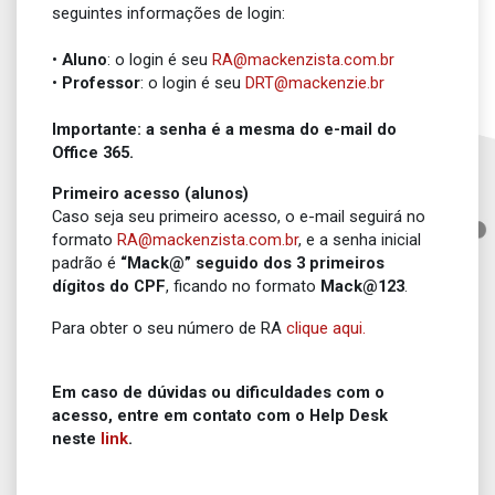
seguintes informações de login:
•
Aluno
: o login é seu
RA@mackenzista.com.br
•
Professor
: o login é seu
DRT@mackenzie.br
Importante: a senha é a mesma do e-mail do
Office 365.
Primeiro acesso (alunos)
Caso seja seu primeiro acesso, o e-mail seguirá no
formato
RA@mackenzista.com.br
, e a senha inicial
padrão é
“Mack@” seguido dos 3 primeiros
dígitos do CPF
, ficando no formato
Mack@123
.
Para obter o seu número de RA
clique aqui.
Em
caso de dúvidas ou dificuldades com o
acesso, entre em contato com o Help Desk
neste
link
.